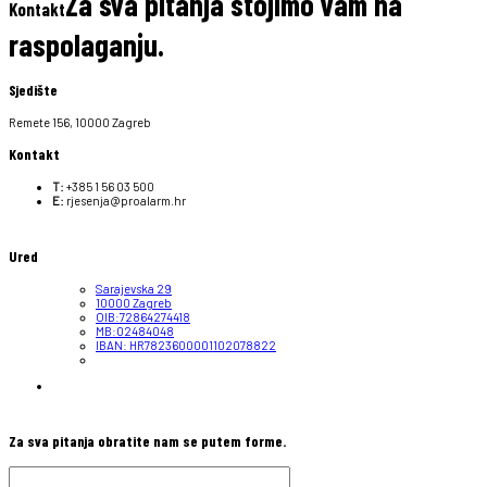
Za sva pitanja stojimo vam na
Kontakt
raspolaganju.
Sjedište
Remete 156, 10000 Zagreb
Kontakt
T:
+385 1 56 03 500
E:
rjesenja@proalarm.hr
Ured
Sarajevska 29
10000 Zagreb
OIB:72864274418
MB:02484048
IBAN: HR7823600001102078822
Za sva pitanja obratite nam se putem forme.