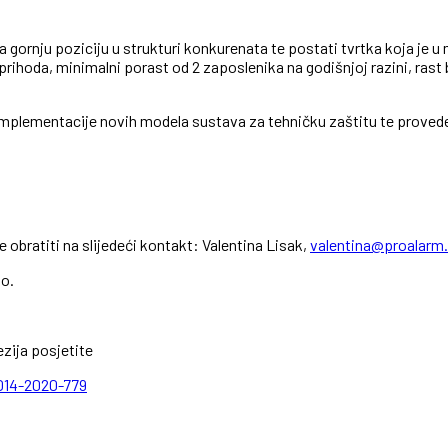
a gornju poziciju u strukturi konkurenata te postati tvrtka koja je u
 prihoda, minimalni porast od 2 zaposlenika na godišnjoj razini, ras
i implementacije novih modela sustava za tehničku zaštitu te proved
bratiti na slijedeći kontakt: Valentina Lisak,
valentina@proalarm.
.o.
zija posjetite
2014-2020-779