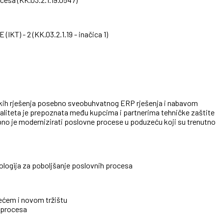
- 2 (KK.03.2.1.19 - inačica 1)
rskih rješenja posebno sveobuhvatnog ERP rješenja i nabavom
valiteta je prepoznata među kupcima i partnerima tehničke zaštite
ebno je modernizirati poslovne procese u poduzeću koji su trenutno
ologija za poboljšanje poslovnih procesa
ećem i novom tržištu
h procesa