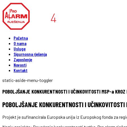
Početna
O nama
Usluge
Sigurnosna rješenja
Zaposlenje
Novosti
Kontakt
static-aside-menu-toggler
POBOLJŠANJE KONKURENTNOSTI I UČINKOVITOSTI MSP-a KROZ INF
POBOLJŠANJE KONKURENTNOSTI I UČINKOVITOSTI MSP
Projekt je sufinancirala Europska unija iz Europskog fonda za regi
Naziv projekta: Povećanje konkurentnosti tvrtke Pro alarm rješen