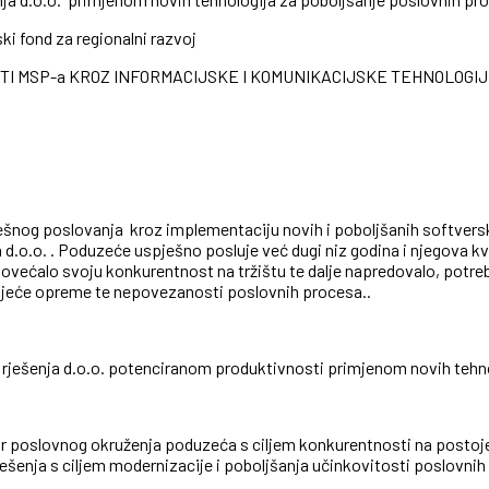
i fond za regionalni razvoj
SP-a KROZ INFORMACIJSKE I KOMUNIKACIJSKE TEHNOLOGIJE (IKT) 
spješnog poslovanja kroz implementaciju novih i poboljšanih softve
d.o.o. . Poduzeće uspješno posluje već dugi niz godina i njegova k
i povećalo svoju konkurentnost na tržištu te dalje napredovalo, potr
ojeće opreme te nepovezanosti poslovnih procesa..
 rješenja d.o.o. potenciranom produktivnosti primjenom novih tehn
ar poslovnog okruženja poduzeća s ciljem konkurentnosti na postoj
ešenja s ciljem modernizacije i poboljšanja učinkovitosti poslovni