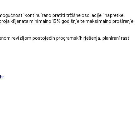
 mogućnosti kontinuirano pratiti tržišne oscilacije i napretke.
t broja klijenata minimalno 15% godišnje te maksimalno proširenje
enom revizijom postojećih programskih rješenja, planirani rast
hr