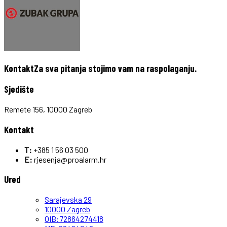
Kontakt
Za sva pitanja stojimo vam na raspolaganju.
Sjedište
Remete 156, 10000 Zagreb
Kontakt
T:
+385 1 56 03 500
E:
rjesenja@proalarm.hr
Ured
Sarajevska 29
10000 Zagreb
OIB:72864274418