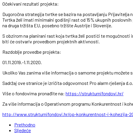
Očekivani rezultati projekta:
Dugoročna strategija tvrtke se bazira na postavljanju Prijavitelja n
Tvrtka želi imati minimalni godišnji rast od 15% ukupnih poslovnih
na druga tržišta EU, posebno tržište Austrije i Slovenije.
S obzirom na planirani rast koja tvrtka želi postići te mogućnost
biti će ostvariv provedbom projektnih aktivnosti.
Razdoblje provedbe projekta:
01.11.2019.-1.11.2020.
Ukoliko Vas zanima više informacija o samome projektu možete se o
Sadržaj ove stranice je izričita odgovornost Pro alarm rješenja d.o
Više o fondovima pronađite na:
https://strukturnifondovi.hr/
Za više informacija o Operativnom programu Konkurentnost i kohe
http://www.strukturnifondovi.hr/op-konkurentnost-i-kohezija-
Prethodno
Sljedeće