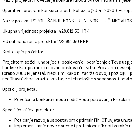
Operativni program konkurentnost i kohezija (2014.-2020.)-Europsk
Naziv poziva: POBOLJŠANJE KONKURENTNOSTI I UČINKOVITOSTI M
Ukupna vrijednost projekta: 428.812,50 HRK
EU sufinanciranje projekta: 222.982,50 HRK
Kratki opis projekta:
Projektom se želi unaprijediti poslovanje i postizanje ciljeva u
hardverske opreme u redovno poslovanje tvrtke Pro alarm rješenja 
(preko 2000 klijenata). Međutim, kako bi zadržalo svoju poziciju 
neefikasni zbog izrazito zastarjele tehnološke sposobnosti post
Opći cilj projekta:
Povećanje konkurentnosti i održivosti poslovanja Pro alarm
Specifični ciljevi projekta:
Poticanje razvoja uspostavom optimalnijih ICT uvjeta unut
Implementiranje nove opreme i profesionalnih softverskih rj