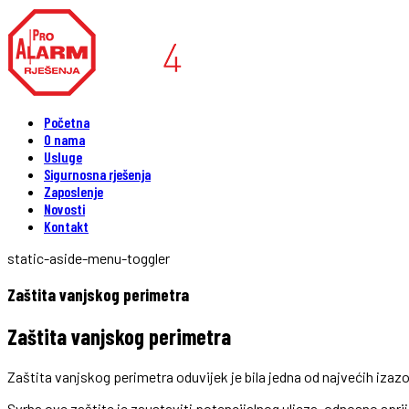
Početna
O nama
Usluge
Sigurnosna rješenja
Zaposlenje
Novosti
Kontakt
static-aside-menu-toggler
Zaštita vanjskog perimetra
Zaštita vanjskog perimetra
Zaštita vanjskog perimetra oduvijek je bila jedna od najvećih izazov
Svrha ove zaštite je zaustaviti potencijalnog uljeza, odnosno sprij