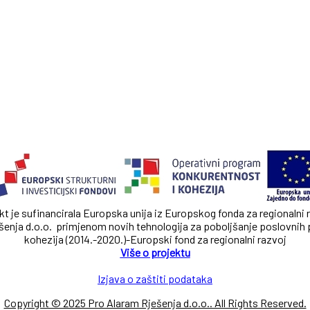
kt je sufinancirala Europska unija iz Europskog fonda za regionalni 
enja d.o.o. primjenom novih tehnologija za poboljšanje poslovnih 
kohezija (2014.-2020.)-Europski fond za regionalni razvoj
Više o projektu
Izjava o zaštiti podataka
Copyright © 2025 Pro Alaram Rješenja d.o.o.. All Rights Reserved.