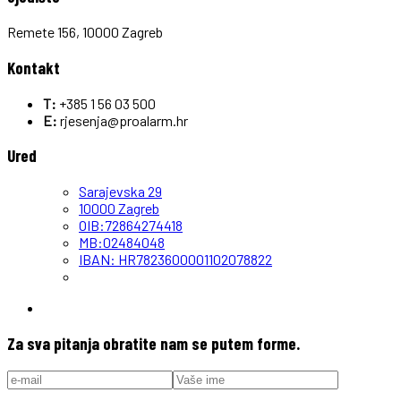
Remete 156, 10000 Zagreb
Kontakt
T:
+385 1 56 03 500
E:
rjesenja@proalarm.hr
Ured
Sarajevska 29
10000 Zagreb
OIB:72864274418
MB:02484048
IBAN: HR7823600001102078822
Za sva pitanja obratite nam se putem forme.