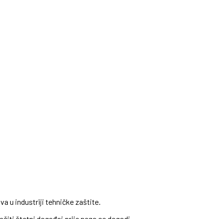
a u industriji tehničke zaštite.
ečiti štetni događaj prije nego se dogodi.